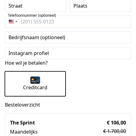
Straat
Plaats
Telefoonnummer (optioneel)
Verenigde
Staten
Bedrijfsnaam (optioneel)
+1
Instagram profiel
Hoe wil je betalen?
Creditcard
Besteloverzicht
The Sprint
€ 106,00
€ 1.700,00
Maandelijks