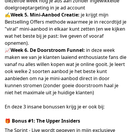
diezelfde week nog je ads aan zonder ingewikkelde
doelgroeptargeting in je ad account
✍️Week 5. Mini-Aanbod Creatie:
je krijgt mijn
Bestselling Offers methode waarmee je in recordtijd je
"viral" mini-aanbod in elkaar kunt zetten (en we kijken
wat het beste bij je past: live geven of vooraf
opnemen).
📈Week 6. De Doorstroom Funnel:
in deze week
maken we van je klanten laaiend enthousiaste fans die
vanaf nu alles willen kopen wat je online gooit. Je leert
ook welke 2 soorten aanbod je het beste kunt
aanbieden om na je mini-aanbod direct in door
kunnen stromen (zonder goeie doorstroom haal je
niet het maximale uit je huidige klanten)
En deze 3 insane bonussen krijg je er ook bij:
🎁 Bonus #1: The Upper Insiders
The Sprint - Live wordt gegeven in mijn exclusieve