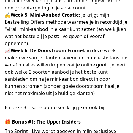
diezelfde week nog je ads aan zonder ingewikkelde
doelgroeptargeting in je ad account
✍️Week 5. Mini-Aanbod Creatie:
je krijgt mijn
Bestselling Offers methode waarmee je in recordtijd je
"viral" mini-aanbod in elkaar kunt zetten (en we kijken
wat het beste bij je past: live geven of vooraf
opnemen).
📈Week 6. De Doorstroom Funnel:
in deze week
maken we van je klanten laaiend enthousiaste fans die
vanaf nu alles willen kopen wat je online gooit. Je leert
ook welke 2 soorten aanbod je het beste kunt
aanbieden om na je mini-aanbod direct in door
kunnen stromen (zonder goeie doorstroom haal je
niet het maximale uit je huidige klanten)
En deze 3 insane bonussen krijg je er ook bij:
🎁 Bonus #1: The Upper Insiders
The Sprint - Live wordt gegeven in mijn exclusieve