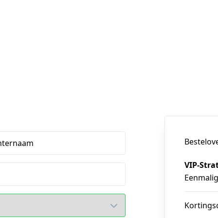
Bestelov
hternaam
VIP-Stra
Eenmali
Kortings