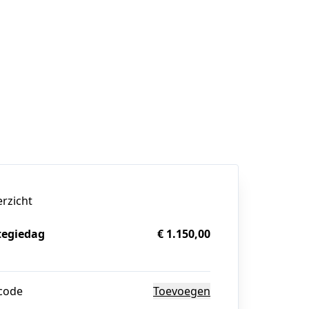
erzicht
tegiedag
€ 1.150,00
g
code
Toevoegen