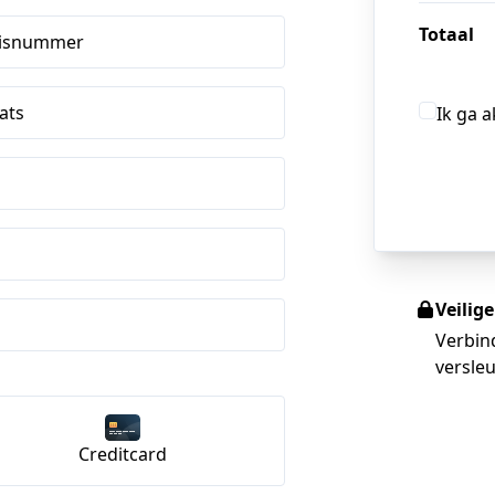
Totaal
isnummer
ats
Ik ga 
Veilig
Verbin
versleu
Creditcard