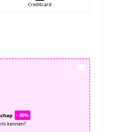
Creditcard
- 30%
tschap
irls kennen?