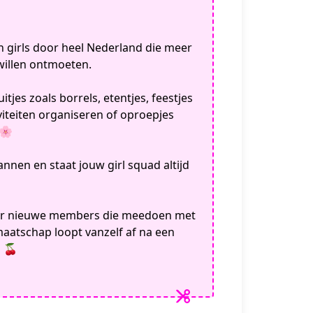
n girls door heel Nederland die meer
willen ontmoeten.
itjes zoals borrels, etentjes, feestjes
viteiten organiseren of oproepjes
 🌸
nnen en staat jouw girl squad altijd
oor nieuwe members die meedoen met
dmaatschap loopt vanzelf af na een
l 🍒