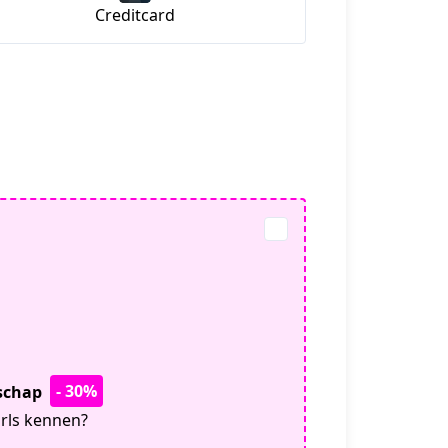
Creditcard
- 30%
tschap
irls kennen?