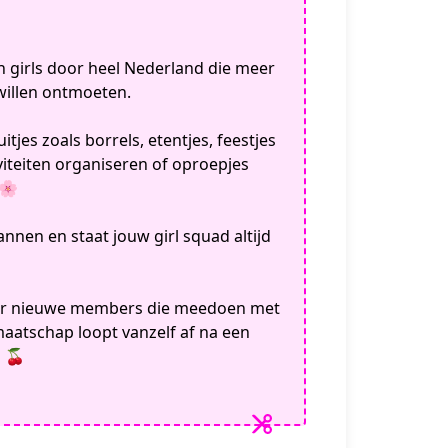
n girls door heel Nederland die meer
willen ontmoeten.
itjes zoals borrels, etentjes, feestjes
viteiten organiseren of oproepjes
 🌸
nnen en staat jouw girl squad altijd
oor nieuwe members die meedoen met
dmaatschap loopt vanzelf af na een
l 🍒