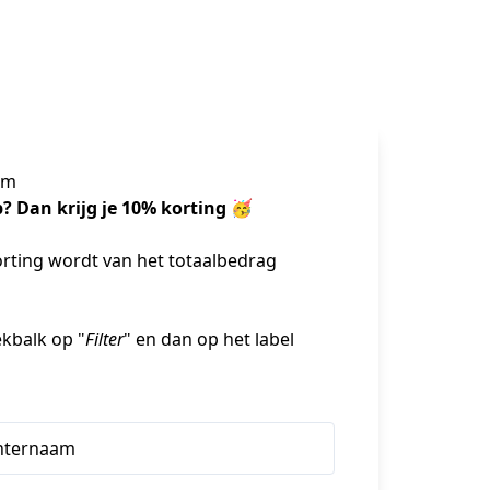
am
 Dan krijg je 10% korting 🥳 
orting wordt van het totaalbedrag 
oekbalk op "
Filter
" en dan op het label 
hternaam