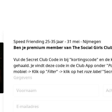
Speed Friending 25-35 Jaar - 31 mei - Nijmegen
Ben je premium member van The Social Girls Club?
Vul de Secret Club Code in bij "kortingscode" en de 
gehaald. Je vindt deze code in de Club App onder "
Po
mobiel -> Klik op "
Filter
" -> klik op het 
roze label
 "Sec
Gegevens
Voornaam
Ac
E-mailadres