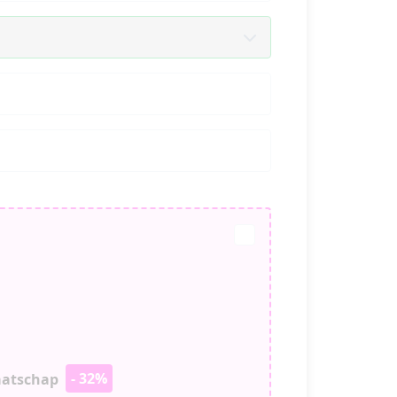
- 32%
aatschap