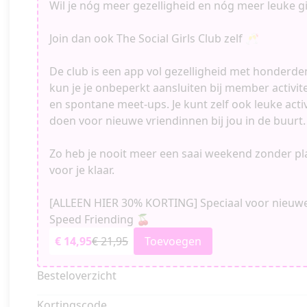
Wil je nóg meer gezelligheid en nóg meer leuke g
Join dan ook The Social Girls Club zelf 🥂
De club is een app vol gezelligheid met honderden
kun je je onbeperkt aansluiten bij member activitei
en spontane meet-ups. Je kunt zelf ook leuke acti
doen voor nieuwe vriendinnen bij jou in de buurt.
Zo heb je nooit meer een saai weekend zonder pla
voor je klaar.
[ALLEEN HIER 30% KORTING] Speciaal voor nieu
Speed Friending 🍒
€ 14,95
€ 21,95
Toevoegen
Besteloverzicht
Kortingscode