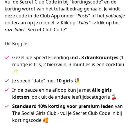
Vul de Secret Club Code in bij "kortingscode" en de 
korting wordt van het totaalbedrag gehaald. Je vindt 
deze code in de Club App onder "
Posts
" of het 
potloodje
onderaan op je mobiel -> Klik op "
Filter
" -> klik op het 
roze label
 "Secret Club Code"
Dit Krijg Je:
Gezellige Speed Friending
incl. 3 drankmuntjes
(1
muntje is fris, 2 bier/wijn, 3 muntjes is een cocktail)
🥂
Je speed "date" met
10 girls
👯
In de pauze en na afloop kun je met
álle girls
kletsen
, ook uit de andere leeftijdscategorie 🍒
Standaard 10% korting voor premium leden
van
The Social Girls Club - vul je Secret Club Code in bij
kortingscode 🥰