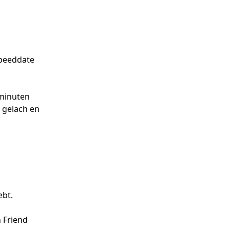
peeddate
 minuten
 gelach en
ebt.
 Friend