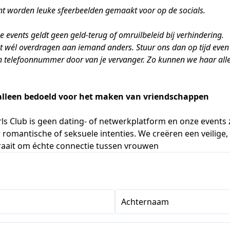
vent worden leuke sfeerbeelden gemaakt voor op de socials.
ze events geldt geen geld-terug of omruilbeleid bij verhindering.
et wél overdragen aan iemand anders. Stuur ons dan op tijd eve
n telefoonnummer door van je vervanger. Zo kunnen we haar alle
 alleen bedoeld voor het maken van vriendschappen
rls Club is geen dating- of netwerkplatform en onze events z
 romantische of seksuele intenties. We creëren een veilige
raait om échte connectie tussen vrouwen
Achternaam