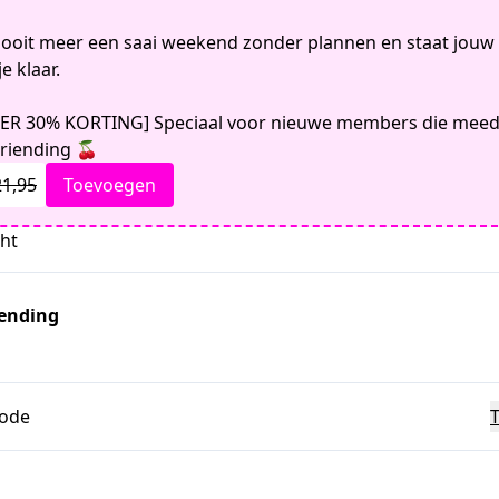
nooit meer een saai weekend zonder plannen en staat jouw 
je klaar.
IER 30% KORTING] Speciaal voor nieuwe members die mee
riending 🍒
21,95
Toevoegen
cht
iending
code