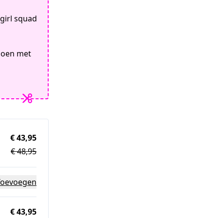
girl squad
doen met
€ 43,95
€ 48,95
Toevoegen
€ 43,95