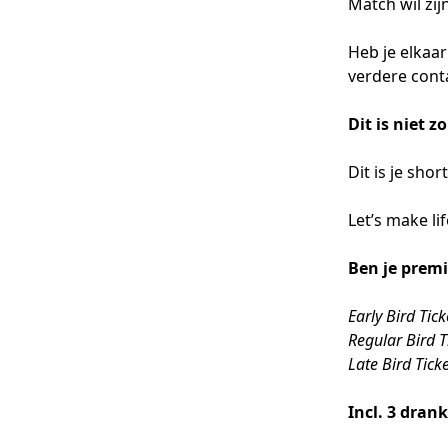
Match wil zijn
Heb je elkaa
verdere cont
Dit is niet 
Dit is je sho
Let’s make li
Ben je premi
Early Bird Tick
Regular Bird T
Late Bird Tick
Incl. 3 dran