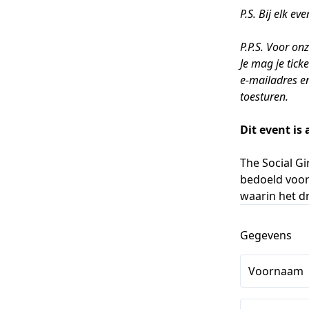
P.S. Bij elk e
P.P.S. Voor on
Je mag je tick
e-mailadres e
toesturen.
Dit event is
The Social Gi
bedoeld voor
waarin het d
Gegevens
Voornaam