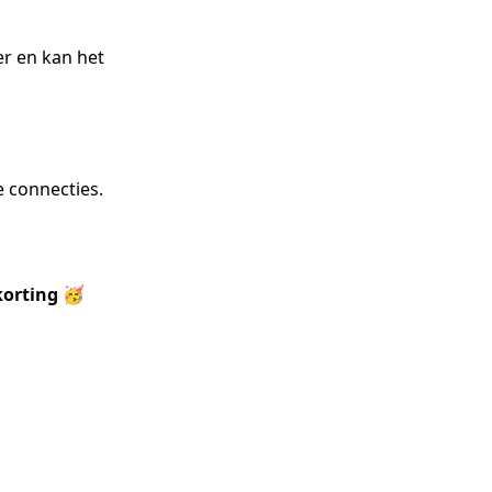
er en kan het
e connecties.
korting 🥳