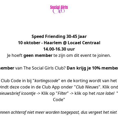
Speed Friending 30-45 Jaar
10 oktober - Haarlem @ Locael Centraal
14.00-16.30 uur
Je hoeft 
geen member
 te zijn om dit event te joinen.
member
 van The Social Girls Club?
 Dan krijg je 10% membe
 Club Code in bij "
kortingscode
" en de korting wordt van het
vindt deze code in de Club App onder "
Club Nieuws
". Klik on
nieuwsbrief icoontje
 -> Klik op "
Filter
" -> klik op het 
roze label
  
Code"
nnen achteraf niet meer worden toegepast, dus vergeet het niet in