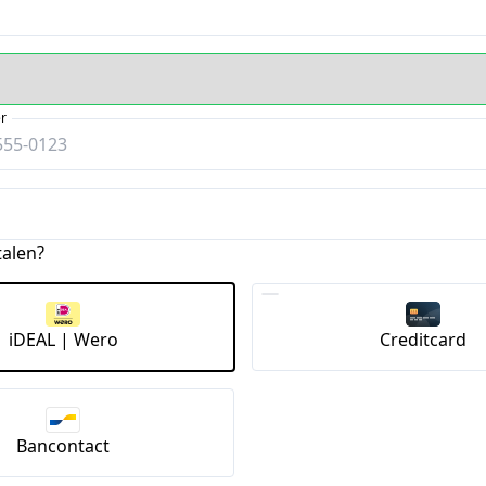
s
r
talen?
iDEAL | Wero
Creditcard
Bancontact