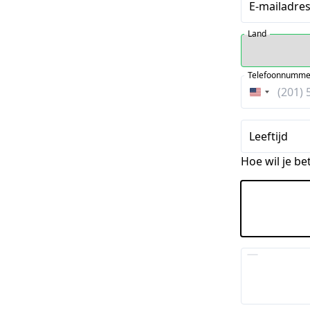
E-mailadre
Land
Telefoonnumme
Verenigde
Staten
+1
Leeftijd
Hoe wil je be