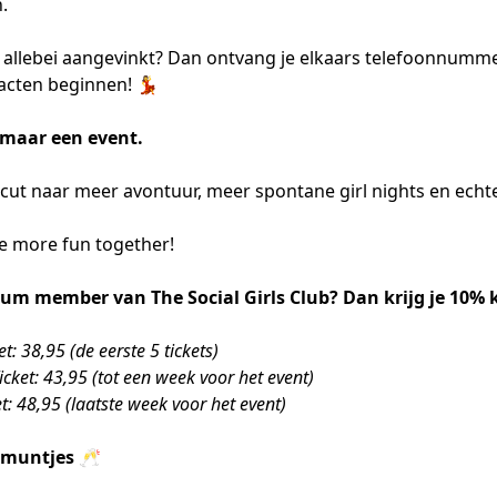
.
r allebei aangevinkt? Dan ontvang je elkaars telefoonnumm
acten beginnen! 💃
zomaar een event.
rtcut naar meer avontuur, meer spontane girl nights en echt
fe more fun together!
um member van The Social Girls Club? Dan krijg je 10% 
et: 38,95 (de eerste 5 tickets)
icket: 43,95 (tot een week voor het event)
et: 48,95 (laatste week voor het event)
kmuntjes 🥂