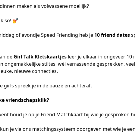
dinnen maken als volwassene moeilijk?
k so! 💅
middag of avondje Speed Friending heb je
10 friend dates
s
van de
Girl Talk Kletskaartjes
leer je elkaar in ongeveer 10
n ongemakkelijke stiltes, wél verrassende gesprekken, veel
leuke, nieuwe connecties.
e girls spreek je in de pauze en achteraf.
uke vriendschapsklik?
vent houd je op je Friend Matchkaart bij wie je gesproken h
 kun je via ons matchingssysteem doorgeven met wie je een