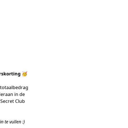
rskorting 🥳
 totaalbedrag 
deraan in de 
"Secret Club 
 te vullen :)