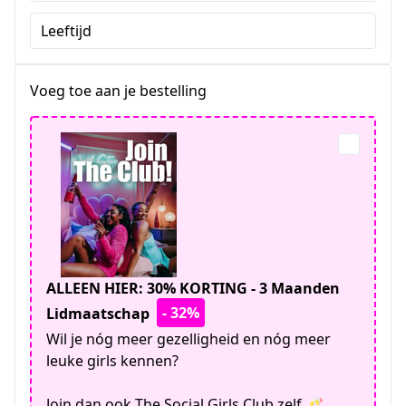
Staten
Leeftijd
+1
Voeg toe aan je bestelling
ALLEEN HIER: 30% KORTING - 3 Maanden
- 32%
Lidmaatschap
Wil je nóg meer gezelligheid en nóg meer
leuke girls kennen?
Join dan ook The Social Girls Club zelf 🥂