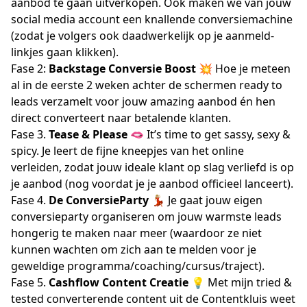
aanbod te gaan uitverkopen. Ook maken we van jouw
social media account een knallende conversiemachine
(zodat je volgers ook daadwerkelijk op je aanmeld-
linkjes gaan klikken).
Fase 2:
Backstage Conversie Boost
💥 Hoe je meteen
al in de eerste 2 weken achter de schermen ready to
leads verzamelt voor jouw amazing aanbod én hen
direct converteert naar betalende klanten.
Fase 3.
Tease & Please
🫦 It’s time to get sassy, sexy &
spicy. Je leert de fijne kneepjes van het online
verleiden, zodat jouw ideale klant op slag verliefd is op
je aanbod (nog voordat je je aanbod officieel lanceert).
Fase 4.
De ConversieParty
💃🏼 Je gaat jouw eigen
conversieparty organiseren om jouw warmste leads
hongerig te maken naar meer (waardoor ze niet
kunnen wachten om zich aan te melden voor je
geweldige programma/coaching/cursus/traject).
Fase 5.
Cashflow Content Creatie
💡 Met mijn tried &
tested converterende content uit de Contentkluis weet