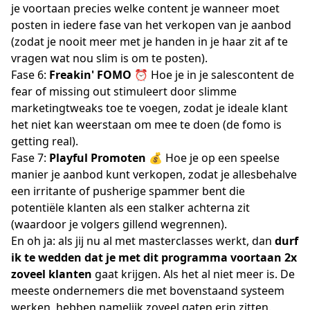
je voortaan precies welke content je wanneer moet
posten in iedere fase van het verkopen van je aanbod
(zodat je nooit meer met je handen in je haar zit af te
vragen wat nou slim is om te posten).
Fase 6:
Freakin'
FOMO
⏰ Hoe je in je salescontent de
fear of missing out stimuleert door slimme
marketingtweaks toe te voegen, zodat je ideale klant
het niet kan weerstaan om mee te doen (de fomo is
getting real).
Fase 7:
Playful Promoten
💰 Hoe je op een speelse
manier je aanbod kunt verkopen, zodat je allesbehalve
een irritante of pusherige spammer bent die
potentiële klanten als een stalker achterna zit
(waardoor je volgers gillend wegrennen).
En oh ja: als jij nu al met masterclasses werkt, dan
durf
ik te wedden dat je met dit programma voortaan 2x
zoveel klanten
gaat krijgen. Als het al niet meer is. De
meeste ondernemers die met bovenstaand systeem
werken, hebben namelijk zoveel gaten erin zitten.