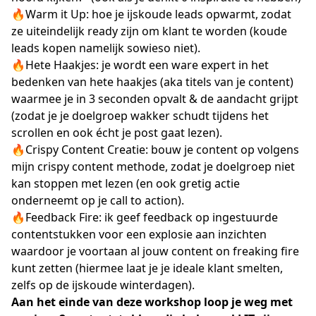
🔥Warm it Up: hoe je ijskoude leads opwarmt, zodat
ze uiteindelijk ready zijn om klant te worden (koude
leads kopen namelijk sowieso niet).
🔥Hete Haakjes: je wordt een ware expert in het
bedenken van hete haakjes (aka titels van je content)
waarmee je in 3 seconden opvalt & de aandacht grijpt
(zodat je je doelgroep wakker schudt tijdens het
scrollen en ook écht je post gaat lezen).
🔥Crispy Content Creatie: bouw je content op volgens
mijn crispy content methode, zodat je doelgroep niet
kan stoppen met lezen (en ook gretig actie
onderneemt op je call to action).
🔥Feedback Fire: ik geef feedback op ingestuurde
contentstukken voor een explosie aan inzichten
waardoor je voortaan al jouw content on freaking fire
kunt zetten (hiermee laat je je ideale klant smelten,
zelfs op de ijskoude winterdagen).
Aan het einde van deze workshop loop je weg met